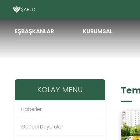
ŞAREDARIYA PEYA
EŞBAŞKANLAR
KURUMSAL
Haberler
Temizlik işleri müdürlüğü
KOLAY MENU
Temi
Haberler
Güncel Duyurular