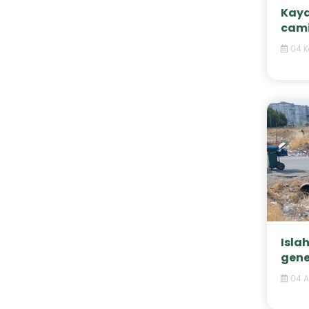
Kaya
cami
04 K
Isla
gene
04 A