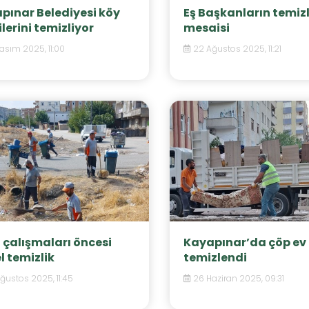
pınar Belediyesi köy
Eş Başkanların temizl
lerini temizliyor
mesaisi
asım 2025, 11:00
22 Ağustos 2025, 11:21
h çalışmaları öncesi
Kayapınar’da çöp ev
l temizlik
temizlendi
ğustos 2025, 11:45
26 Haziran 2025, 09:31