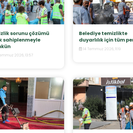
zlik sorunu çözümü
Belediye temizlikte
k sahiplenmeyle
duyarlılık için tüm per
kün
14 Temmuz 2026, 11:19
emmuz 2026, 13:57