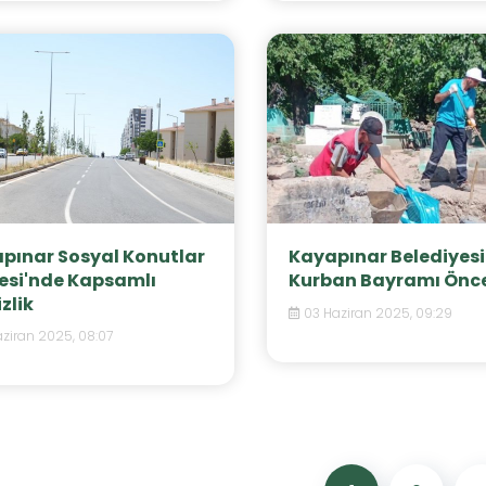
pınar Sosyal Konutlar
Kayapınar Belediyes
esi'nde Kapsamlı
Kurban Bayramı Önce.
zlik
03 Haziran 2025, 09:29
aziran 2025, 08:07