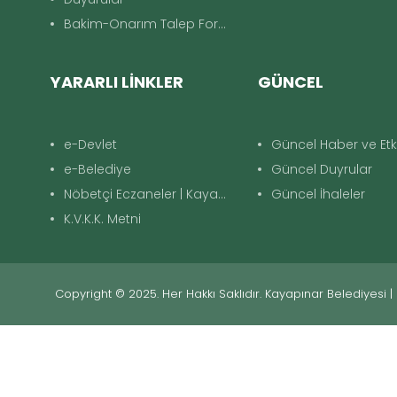
Bakim-Onarım Talep Formu
YARARLI LİNKLER
GÜNCEL
e-Devlet
Güncel Haber ve Etki
e-Belediye
Güncel Duyrular
Nöbetçi Eczaneler | Kayapınar
Güncel İhaleler
K.V.K.K. Metni
Copyright © 2025. Her Hakkı Saklıdır. Kayapınar Belediyesi |