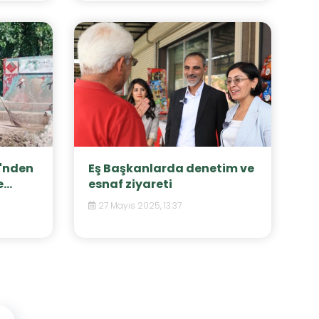
i'nden
Eş Başkanlarda denetim ve
..
esnaf ziyareti
27 Mayıs 2025, 13:37