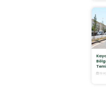
Kaya
Bölg
Temi
19 H