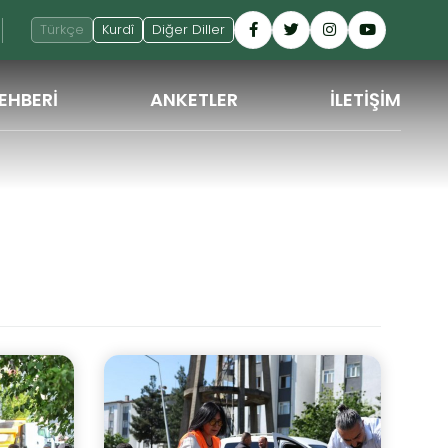
Türkçe
Kurdî
Diğer Diller
EHBERİ
ANKETLER
İLETİŞİM
GERI