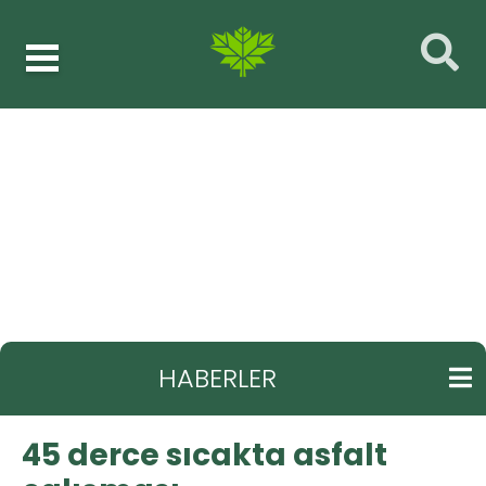
Haberler
Fen işleri
GERI
45 derce sıcakta asfalt çalışması
HABERLER
45 derce sıcakta asfalt