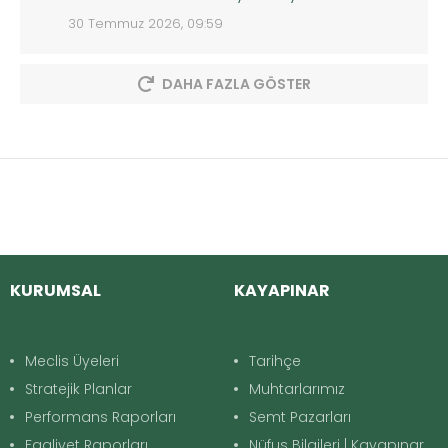
30 Temmuz 2026, 09:59
DAHA FAZLA GÖSTER
KURUMSAL
KAYAPINAR
Meclis Üyeleri
Tarihçe
Stratejik Planlar
Muhtarlarımız
Performans Raporları
Semt Pazarları
Faaliyet Raporları
Nüfus Bilgileri | Kayapınar