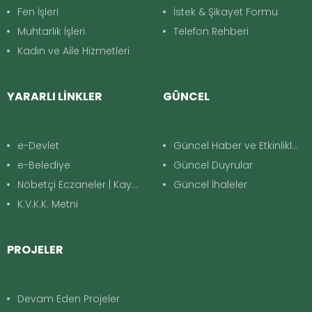
Fen İşleri
İstek & Şikayet Formu
Muhtarlık İşleri
Telefon Rehberi
Kadın ve Aile Hizmetleri
YARARLI LİNKLER
GÜNCEL
e-Devlet
Güncel Haber ve Etkinlikler
e-Belediye
Güncel Duyrular
Nöbetçi Eczaneler | Kayapınar
Güncel İhaleler
K.V.K.K. Metni
PROJELER
Devam Eden Projeler