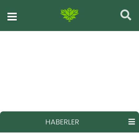
Haberler
Fen işleri
GERI
Kayapınar Belediyesi G.Y Araştırma
Hastanesi’ndeki otopark sorunun çözümü için
çalışma başlattı
HABERLER