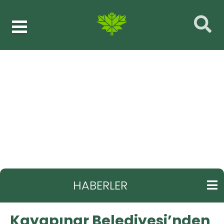
Haberler
Fen işleri
GERI
Kayapınar Belediyesi’nden çok amaçlı yol
çalışması
HABERLER
Kayapınar Belediyesi’nden