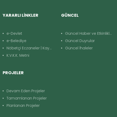
YARARLI LİNKLER
GÜNCEL
e-Devlet
Güncel Haber ve Etkinlikler
e-Belediye
Güncel Duyrular
Nöbetçi Eczaneler | Kayapınar
Güncel İhaleler
K.V.K.K. Metni
PROJELER
Devam Eden Projeler
Tamamlanan Projeler
Planlanan Projeler