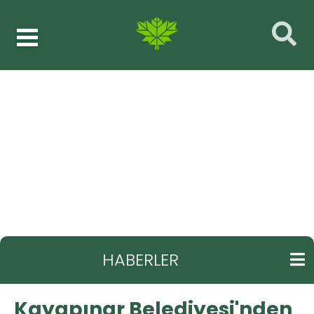
Haberler
Temizlik işleri müdürlüğü
GERI
Kayapınar Belediyesi'nden Kurban Bayramı
Öncesi Kapsamlı Mezarlık Temizliği
HABERLER
Kayapınar Belediyesi'nden