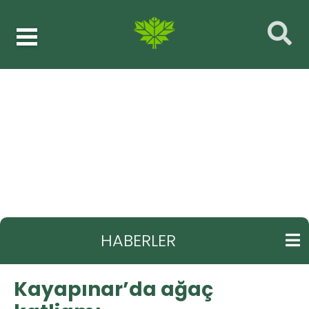
Haberler
Park ve bahçe
GERI
Kayapınar’da ağaç katliamı
HABERLER
Kayapınar’da ağaç