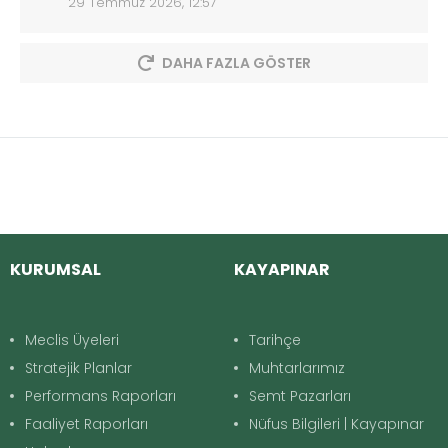
29 Temmuz 2026, 12:57
DAHA FAZLA GÖSTER
KURUMSAL
KAYAPINAR
Meclis Üyeleri
Tarihçe
Stratejik Planlar
Muhtarlarımız
Performans Raporları
Semt Pazarları
Faaliyet Raporları
Nüfus Bilgileri | Kayapınar