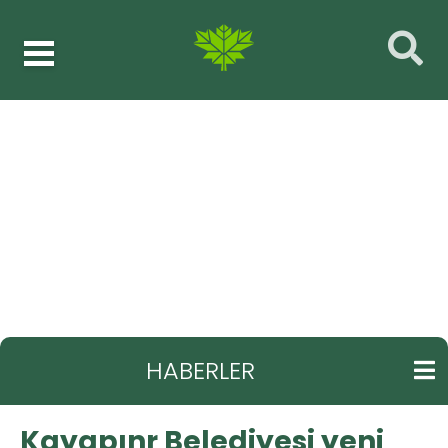
Haberler
Park ve bahçe
GERI
Kayapınr Belediyesi yeni park projesini
yurttaşlara sordu
HABERLER
Kayapınr Belediyesi yeni