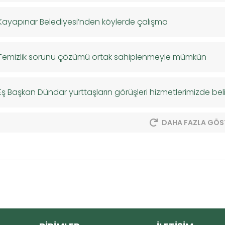
Kayapınar Belediyesi’nden köylerde çalışma
Temizlik sorunu çözümü ortak sahiplenmeyle mümkün
Eş Başkan Dündar yurttaşların görüşleri hizmetlerimizde beli
DAHA FAZLA GÖS