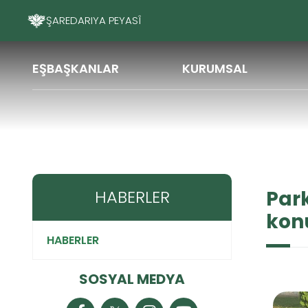
EŞBAŞKANLAR
KURUMSAL
Haberler
Park ve bahçe
Parklara çöp atılmas
HABERLER
Park
kon
HABERLER
SOSYAL MEDYA