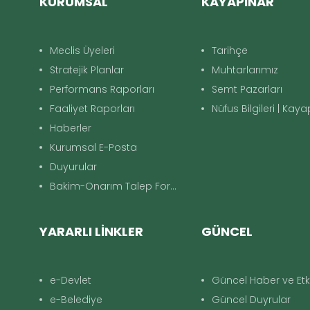
KURUMSAL
KAYAPINAR
Meclis Üyeleri
Tarihçe
Stratejik Planlar
Muhtarlarımız
Performans Raporları
Semt Pazarları
Faaliyet Raporları
Nüfus Bilgileri | Kay
Haberler
Kurumsal E-Posta
Duyurular
Bakim-Onarım Talep Formu
YARARLI LİNKLER
GÜNCEL
e-Devlet
Güncel Haber ve Etki
e-Belediye
Güncel Duyrular