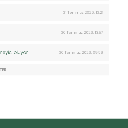
31 Temmuz 2026, 13:21
30 Temmuz 2026, 13:57
rleyici oluyor
30 Temmuz 2026, 09:59
TER