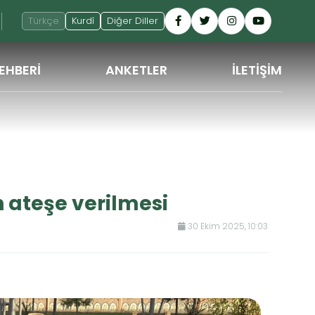
Türkçe
Kurdî
Diğer Diller
EHBERİ
ANKETLER
İLETİŞİM
GERI
 ateşe verilmesi
30 Ekim 2025, 10:03