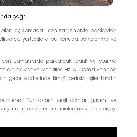
unda çağrı
apılan açıklamada, son zamanlarda parklardaki
elirtilerek, yurttaşlara bu konuda sahiplenme ve
, son zamanlarda parklardaki bank ve oturma
da son olarak Medya Mahallesi Hz. Ali Camisi yanında
 gece saatlerinde kimliği belirsiz kişiler tarafın
tilerek,” Yurttaşların yeşil alanları güvenli ve
ek, bu yakma konularında sahiplenme ve belediyeyi