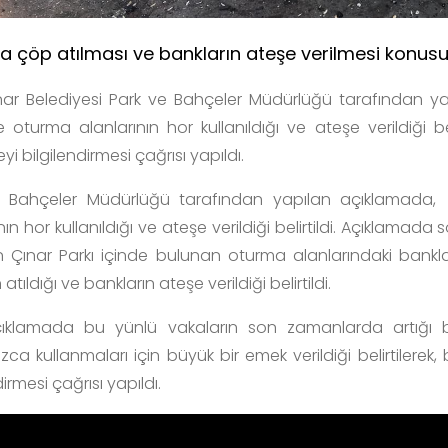
ra çöp atılması ve bankların ateşe verilmesi konus
ar Belediyesi Park ve Bahçeler Müdürlüğü tarafından y
 oturma alanlarının hor kullanıldığı ve ateşe verildiği b
yi bilgilendirmesi çağrısı yapıldı.
e Bahçeler Müdürlüğü tarafından yapılan açıklamada
nın hor kullanıldığı ve ateşe verildiği belirtildi. Açıklama
 Çınar Parkı içinde bulunan oturma alanlarındaki bankların
atıldığı ve bankların ateşe verildiği belirtildi.
ıklamada bu yünlü vakaların son zamanlarda artığı belir
zca kullanmaları için büyük bir emek verildiği belirtiler
dirmesi çağrısı yapıldı.