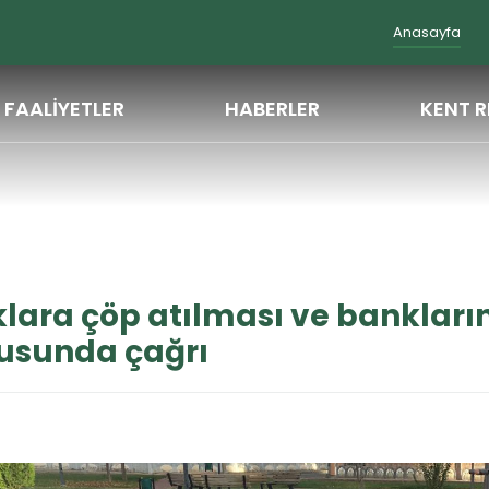
Anasayfa
FAALİYETLER
HABERLER
KENT R
ı ve bankların ateşe verilmesi konusunda çağrı
lara çöp atılması ve bankların
usunda çağrı