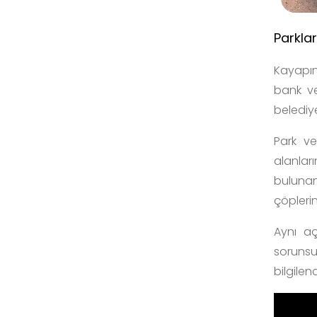
Parkla
Kayapın
bank ve
belediye
Park v
alanları
bulunan
çöplerin 
Aynı aç
sorunsu
bilgilen