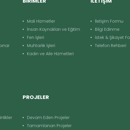
BİRİMLER
İLETİŞİM
Mali Hizmetler
İletişim Formu
İnsan Kaynakları ve Eğitim
Bilgi Edinme
Fen İşleri
İstek & Şikayet 
apınar
Muhtarlık İşleri
Telefon Rehberi
Kadın ve Aile Hizmetleri
PROJELER
nlikler
Devam Eden Projeler
Tamamlanan Projeler