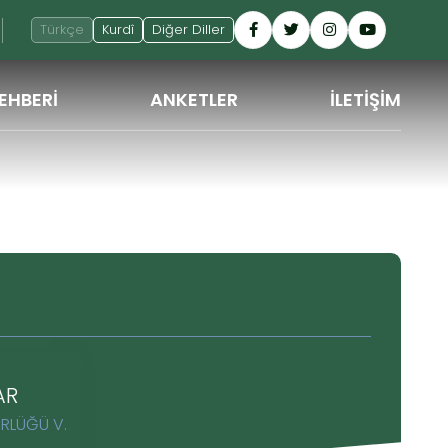
Türkçe
Kurdî
Diğer Diller
EHBERİ
ANKETLER
İLETİŞİM
GERI
AR
RLÜĞÜ V.