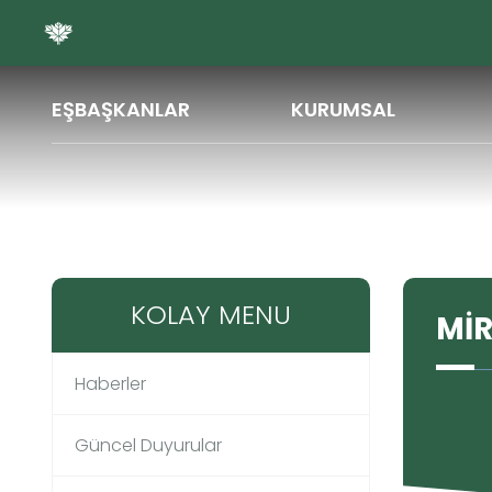
ŞA
EŞBAŞKANLAR
KURUMSAL
Müdürlükler
MİRZEYDİN KIRAR
KOLAY MENU
MİR
Haberler
Güncel Duyurular