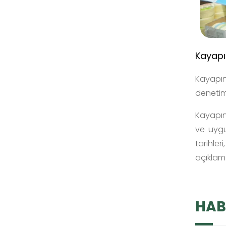
Kayapı
Kayapın
denetiml
Kayapına
ve uygu
tarihle
açıklama
HAB