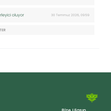
rleyici oluyor
30 Temmuz 2026, 09:59
TER
Bize Ulaşın