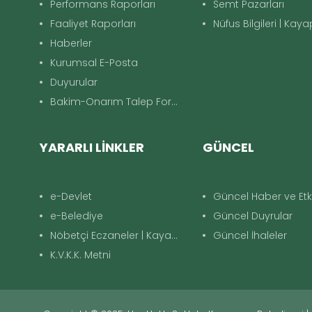
Performans Raporları
Semt Pazarları
Faaliyet Raporları
Nüfus Bilgileri | Kay
Haberler
Kurumsal E-Posta
Duyurular
Bakim-Onarım Talep Formu
YARARLI LİNKLER
GÜNCEL
e-Devlet
Güncel Haber ve Etki
e-Belediye
Güncel Duyrular
Nöbetçi Eczaneler | Kayapınar
Güncel İhaleler
K.V.K.K. Metni