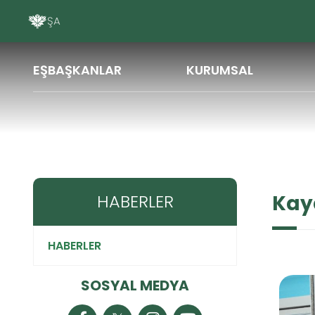
ŞAREDARIYA PEY
EŞBAŞKANLAR
KURUMSAL
Haberler
Zabıta
Kayapınar zabıtasından mark
HABERLER
Kay
HABERLER
SOSYAL MEDYA