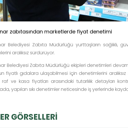
nar zabıtasından marketlerde fiyat denetimi
ar Belediyesi Zabıta Müdürlüğü yurttaşların sağlıklı, güv
erini aralıksız sürdürüyor.
r Belediyesi Zabıta Müdürlüğü ekipleri denetimleri devam edi
n fiyatlı gıdalara ulaşabilmesi için denetimlerini aralıks
ri, raf ve kasa fiyatları arasındaki tutarlılık detayları k
da, yapılan sıkı denetimler neticesinde iş yerlerinde kayda d
ER GÖRSELLERİ