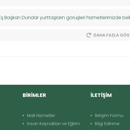
Eş Başkan Dündar yurttaşların görüşleri hizmetlerimizde beli
DAHA FAZLA GÖS
BİRİMLER
İLETİŞİM
Mali Hizmetler
İletişim Formu
İnsan Kaynakları ve Eğitim
Bilgi Edinme