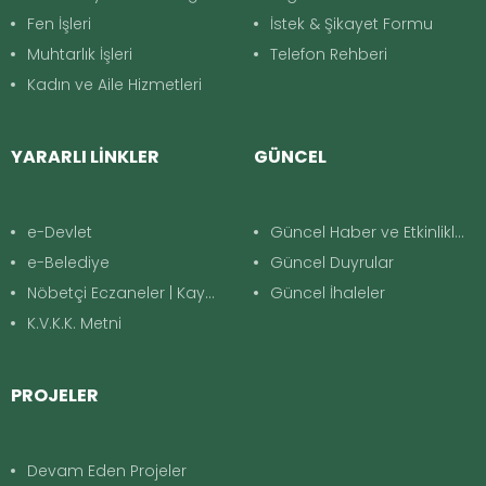
Fen İşleri
İstek & Şikayet Formu
Muhtarlık İşleri
Telefon Rehberi
Kadın ve Aile Hizmetleri
YARARLI LİNKLER
GÜNCEL
e-Devlet
Güncel Haber ve Etkinlikler
e-Belediye
Güncel Duyrular
Nöbetçi Eczaneler | Kayapınar
Güncel İhaleler
K.V.K.K. Metni
PROJELER
Devam Eden Projeler