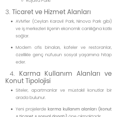
Rojava Parkı
3.
Ticaret ve Hizmet Alanları
AVM’ler (Ceylan Karavil Park, Ninova Park gibi)
ve iş merkezleri ilçenin ekonomik canlılığına katkı
sağlar.
Modern ofis binaları, kafeler ve restoranlar,
özellikle genç nüfusun sosyal yaşamına hitap
eder.
4.
Karma Kullanım Alanları ve
Konut Tipolojisi
Siteler, apartmanlar ve müstakil konutlar bir
arada bulunur.
Yeni projelerde
karma kullanım alanları (konut
+ ticaret + sosyal donatı)
öne çıkmaktadır.