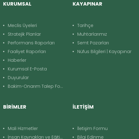
KURUMSAL
KAYAPINAR
Meclis Üyeleri
Tarihçe
Stratejik Planlar
Muhtarlarımız
Performans Raporları
Semt Pazarları
Faaliyet Raporları
Nüfus Bilgileri | Kayapınar
Haberler
Kurumsal E-Posta
Duyurular
Bakim-Onarım Talep Formu
BİRİMLER
İLETİŞİM
Mali Hizmetler
İletişim Formu
İnsan Kaynakları ve Eğitim
Bilgi Edinme