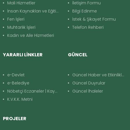
Mali Hizmetler
İletişim Formu
İnsan Kaynakları ve Eğitim
Bilgi Edinme
Fen İşleri
İstek & Şikayet Formu
Muhtarlık İşleri
Telefon Rehberi
Kadın ve Aile Hizmetleri
YARARLI LİNKLER
GÜNCEL
e-Devlet
Güncel Haber ve Etkinlikler
e-Belediye
Güncel Duyrular
Nöbetçi Eczaneler | Kayapınar
Güncel İhaleler
K.V.K.K. Metni
PROJELER