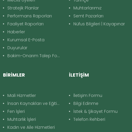
DBB ve Kayapınar Belediyesi MECLİS KARARI
03 Haziran 2026, 16:18
Stratejik Planlar
Muhtarlarımız
Performans Raporları
Semt Pazarları
Faaliyet Raporları
Nüfus Bilgileri | Kayapınar
İmar Planı Askı İşlemleri
Haberler
22 Mayıs 2026, 15:50
Kurumsal E-Posta
Duyurular
Komisyon Raporları- Mayıs 2026
Bakim-Onarım Talep Formu
21 Mayıs 2026, 13:02
BİRİMLER
İLETİŞİM
DBB ve Kayapınar Bld. Meclis Kararları
21 Mayıs 2026, 09:29
Mali Hizmetler
İletişim Formu
Meclis İmar Planı Kararı
İnsan Kaynakları ve Eğitim
Bilgi Edinme
13 Mayıs 2026, 16:32
Fen İşleri
İstek & Şikayet Formu
Muhtarlık İşleri
Telefon Rehberi
Meclis Gündemi (mayıs 2026)
Kadın ve Aile Hizmetleri